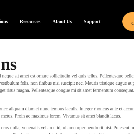
ions
Resources
About Us
Support
C
ons
 neque sit amet est ornare sollicitudin vel quis tellus. Pellentesque pell
ibulum felis, non finibus nisi suscipit nec. Mauris tristique augue at p
get risus magna. Pellentesque congue mi sit amet fermentum consequat.
 Donec aliquam diam et nunc tempus iaculis. Integer rhoncus ante et accum
 metus. Proin ac maximus lorem. Vivamus sit amet blandit lacus.
eros nulla, venenatis vel arcu id, ullamcorper hendrerit nisi. Praesen