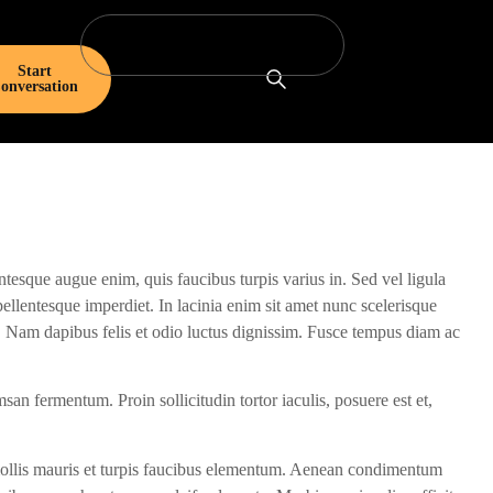
Start
onversation
entesque augue enim, quis faucibus turpis varius in. Sed vel ligula
ellentesque imperdiet. In lacinia enim sit amet nunc scelerisque
 Nam dapibus felis et odio luctus dignissim. Fusce tempus diam ac
san fermentum. Proin sollicitudin tortor iaculis, posuere est et,
t mollis mauris et turpis faucibus elementum. Aenean condimentum