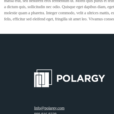
massa erat, sed hendrerit eros fermentum ut. Morbi quis purus et feli
a dictum quis, sollicitudin nec odio. Quisque eget dapibus diam, eget
molestie quam a pharetra. Integer commodo, velit a ultrices mattis, est
felis, efficitur sed eleifend eget, fringilla sit amet leo. Vivamus co
Info@polargy.com