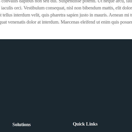
s convallis dapibus non sed dui. Suspendisse potenti. Ut neque arcu, fau
 iaculis orci. Vestibulum consequat, nisl non bibendum mattis, elit dolor
 tellus interdum velit, quis pharetra sapien justo in mauris. Aenean mi tu
nsequat venenatis dolor at interdum. Maecenas eleifend ut enim quis posue
Quick Links
Solutions