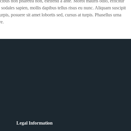
cibus non pharetra non, eleifend a ante. Morbi mauris odio, efficitur
 sodales sapien, mollis dapibus tellus risus eu nunc. Aliquam suscipit
rpis, posuere sit amet lobortis sed, cursus at turpis. Phasellus urna
re.
Legal Information